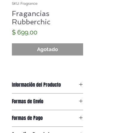
SKU: Fragrance
Fragancias
Rubberchic
Precio
$ 699,00
Agotado
Información del Producto
FRAGANCIA EXCLUSIVA
Formas de Envío
AROMA RUBBERCHIC
Recibirás el producto en tu domicilio
Formas de Pago
a través de OCA o Correo Argentino
en un plazo de entre
2 y 5 DÍAS
Hacé tu compra en cuotas
HÁBILES
, dependiendo de los