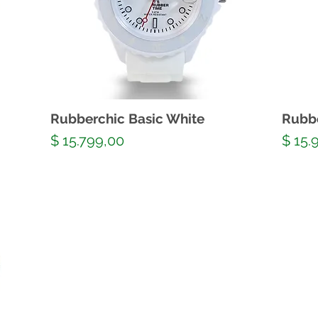
Rubberchic Basic White
Rubbe
Precio
Preci
$ 15.799,00
$ 15.