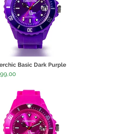
rchic Basic Dark Purple
o
799,00