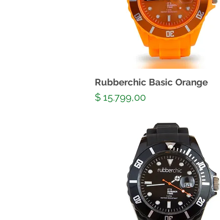
Rubberchic Basic Orange
Precio
$ 15.799,00