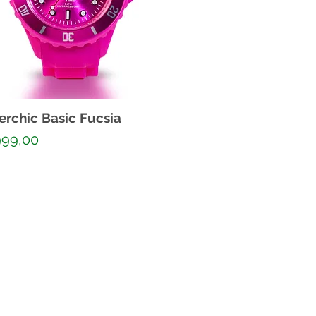
rchic Basic Fucsia
o
999,00