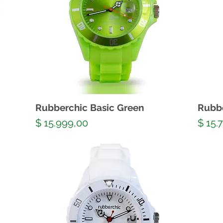
Rubberchic Basic Green
Rubbe
Precio
Preci
$ 15.999,00
$ 15.