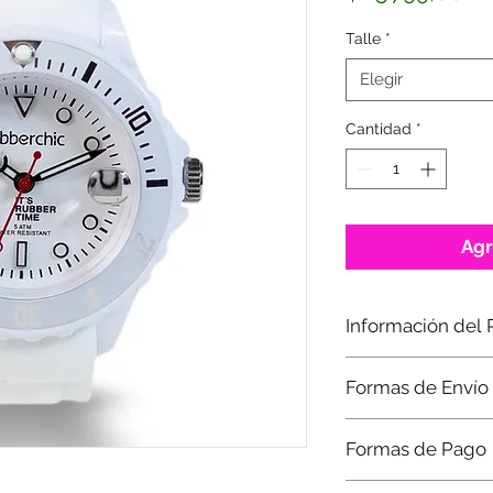
Talle
*
Elegir
Cantidad
*
Agr
Información del 
Correa
: Silicona.
Formas de Envío
Caja
: Acrílico de al
Mecanismo
: Miyota
Recibirás el product
movement
Formas de Pago
o Correo Argentino 
Resistencia al Agua
HÁBILES
, dependien
Garantía: 1 año.
Hacé tu compra en 