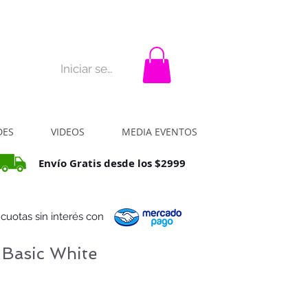
rar?
La idea
Contacto
Iniciar sesión
DES
VIDEOS
MEDIA EVENTOS
Envío Gratis desde los $2999
 cuotas sin interés con
 Basic White
ecio