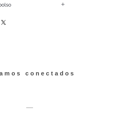
-mail un
código guía
que te
bolso
con RapiPago o PagoFácil.
eguimiento del envío hasta que
tarjeta depende de las
.
ta con
1 año de garantía oficial
tes de MercadoPago. Hacé
clic
ciones disponibles según tu
da para desperfectos de máquina,
.
aldada por la normativa del
rotegida" vigente en
ver los detalles de este
clic aquí.
tamos conectados