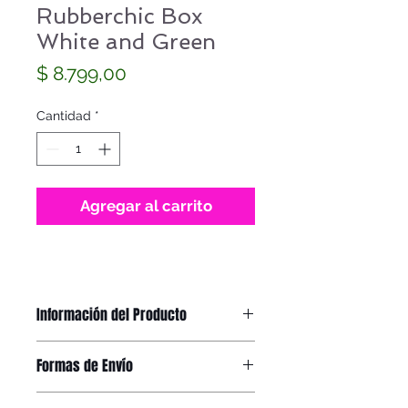
Rubberchic Box
White and Green
Precio
$ 8.799,00
Cantidad
*
Agregar al carrito
Información del Producto
Rubberchic BOX
Formas de Envío
Tamaño
: 42 x 40 mm.
Largo Correa
: 240 mm.
Recibirás el producto en tu domicilio
Correa
: Silicona.