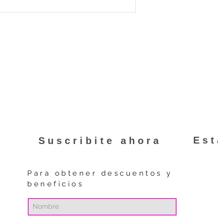
MercadoPago. Puede 
programa haciendo
Es
Suscribite ahora
Para obtener descuentos y
beneficios