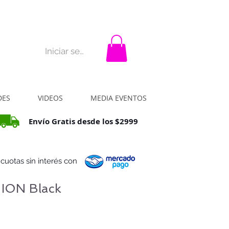
rar?
La idea
Contacto
Iniciar sesión
DES
VIDEOS
MEDIA EVENTOS
Envío Gratis desde los $2999
 cuotas sin interés con
 ION Black
io