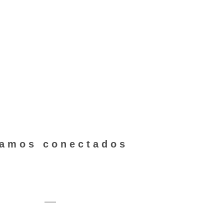
ver los detalles de este
clic aquí.
tamos conectados