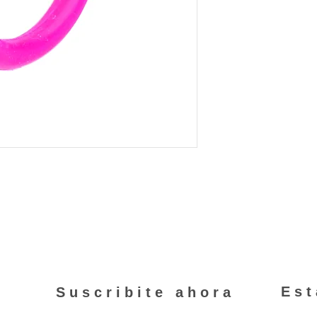
MercadoPago. Puede 
programa haciendo
Es
Suscribite ahora