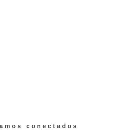
ver los detalles de este
clic aquí.
tamos conectados