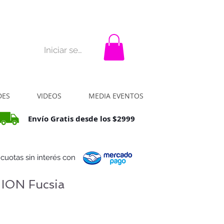
rar?
La idea
Contacto
Iniciar sesión
DES
VIDEOS
MEDIA EVENTOS
Envío Gratis desde los $2999
 cuotas sin interés con
 ION Fucsia
io