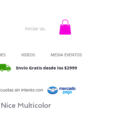
rar?
La idea
Contacto
Iniciar sesión
DES
VIDEOS
MEDIA EVENTOS
Envío Gratis desde los $2999
 cuotas sin interés con
Nice Multicolor
ecio