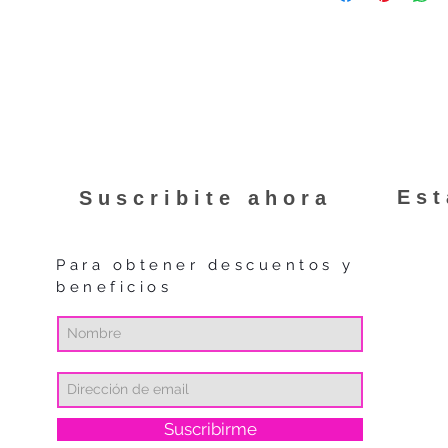
La garantía es váli
banco y tarjeta.
no incluye repuestos
Su compra está resp
programa "Compra P
MercadoPago. Puede 
programa haciendo
Es
Suscribite ahora
Para obtener descuentos y
beneficios
Suscribirme