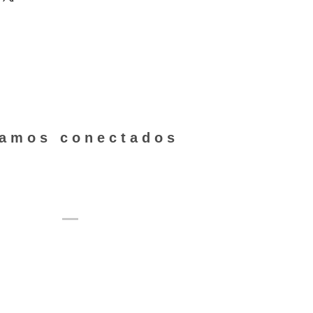
da para desperfectos de máquina,
.
aldada por la normativa del
rotegida" vigente en
ver los detalles de este
clic aquí.
tamos conectados