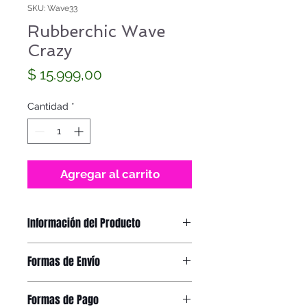
SKU: Wave33
Rubberchic Wave
Crazy
Precio
$ 15.999,00
Cantidad
*
Agregar al carrito
Información del Producto
Rubberchic WAVE Crazy
Formas de Envío
Correa
: Silicona
Caja
: Acrílico Alto Impacto
Recibirás el producto en tu domicilio
Mecanismo
: Super Miyota 2015 –
Formas de Pago
a través de OCA o Correo Argentino