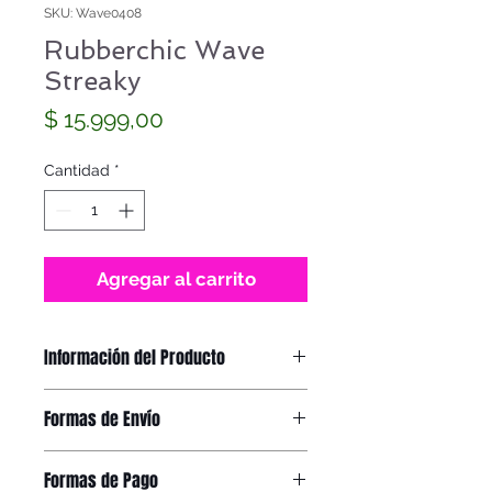
SKU: Wave0408
Rubberchic Wave
Streaky
Precio
$ 15.999,00
Cantidad
*
Agregar al carrito
Información del Producto
Rubberchic WAVE Streaky
Formas de Envío
Correa
: Silicona
Caja
: Acrílico Alto Impacto
Recibirás el producto en tu domicilio
Mecanismo
: Super Miyota 2015 –
Formas de Pago
a través de OCA o Correo Argentino